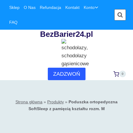
Przejdź
Przełącz
Sklep
O Nas
Refundacja
Kontakt
Konto
menu
do
podrzędne
treści
FAQ
BezBarier24.pl
ZADZWOŃ
0
Strona główna
»
Produkty
»
Poduszka ortopedyczna
SoftSleep z pamięcią kształtu rozm. M