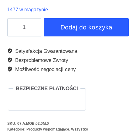
1477 w magazynie
ilość
Dodaj do koszyka
Poduszka
ortopedyczna
SoftSleep
Satysfakcja Gwarantowana
z
Bezproblemowe Zwroty
pamięcią
Możliwość negocjacji ceny
kształtu
rozm.
M
BEZPIECZNE PŁATNOŚCI
SKU:
07.A.MOB.02.0M.0
Kategorie:
Produkty wspomagające
,
Wszystko