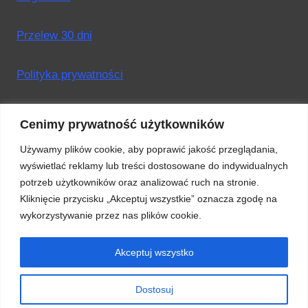
Przelew 30 dni
Polityka prywatności
Dostawy
Cenimy prywatność użytkowników
Używamy plików cookie, aby poprawić jakość przeglądania,
Mapa strony
wyświetlać reklamy lub treści dostosowane do indywidualnych
potrzeb użytkowników oraz analizować ruch na stronie.
Kliknięcie przycisku „Akceptuj wszystkie” oznacza zgodę na
wykorzystywanie przez nas plików cookie.
Akceptuj wszystko
Dostosuj
COPYRIGHT MAXELO ® 2023 ALL RIGHTS