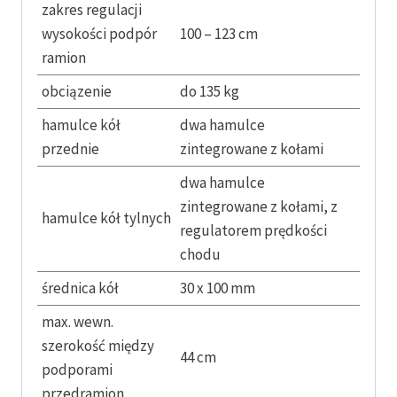
zakres regulacji
wysokości podpór
100 – 123 cm
ramion
obciązenie
do 135 kg
hamulce kół
dwa hamulce
przednie
zintegrowane z kołami
dwa hamulce
zintegrowane z kołami, z
hamulce kół tylnych
regulatorem prędkości
chodu
średnica kół
30 x 100 mm
max. wewn.
szerokość między
44 cm
podporami
przedramion