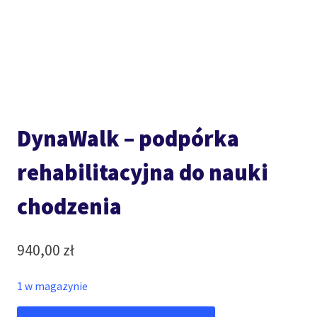
DynaWalk – podpórka
rehabilitacyjna do nauki
chodzenia
940,00
zł
1 w magazynie
ilość