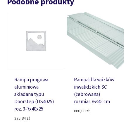
Podobne produkty
Rampa progowa
Rampa dla wózków
aluminiowa
inwalidzkich SC
składana typu
(żebrowana)
Doorstep (DS4025)
rozmiar 76×45 cm
roz. 3-7x40x25
660,00
zł
375,84
zł