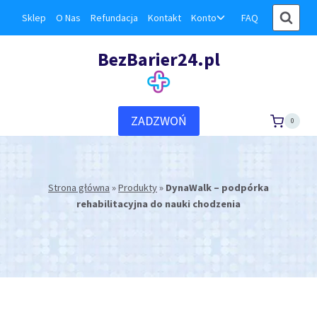
Przejdź
Przełącz
Sklep
O Nas
Refundacja
Kontakt
Konto
FAQ
do
menu
podrzędne
treści
BezBarier24.pl
ZADZWOŃ
0
Strona główna
»
Produkty
»
DynaWalk – podpórka
rehabilitacyjna do nauki chodzenia