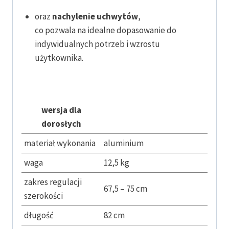
oraz
nachylenie uchwytów
,
co pozwala na idealne dopasowanie do
indywidualnych potrzeb i wzrostu
użytkownika.
wersja dla
dorosłych
materiał wykonania
aluminium
waga
12,5 kg
zakres regulacji
67,5 – 75 cm
szerokości
długość
82 cm