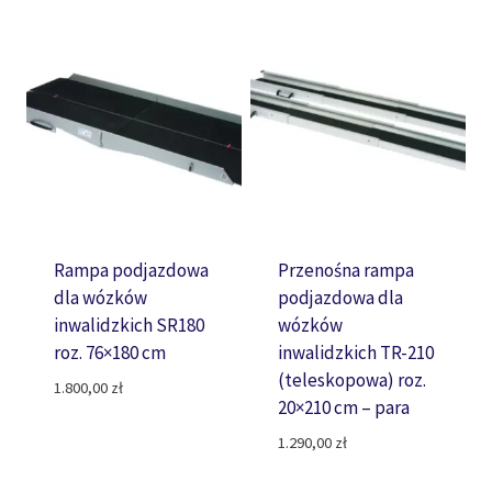
Rampa podjazdowa
Przenośna rampa
dla wózków
podjazdowa dla
inwalidzkich SR180
wózków
roz. 76×180 cm
inwalidzkich TR-210
(teleskopowa) roz.
1.800,00
zł
20×210 cm – para
1.290,00
zł