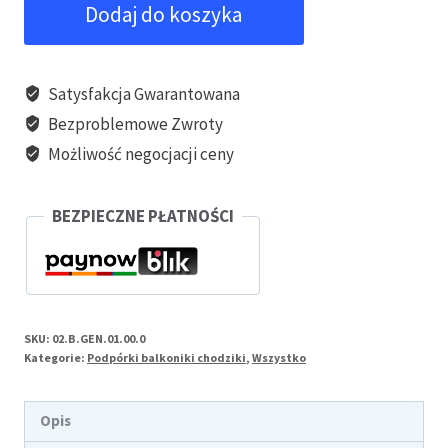
Dodaj do koszyka
DynaWalk
–
podpórka
Satysfakcja Gwarantowana
rehabilitacyjna
Bezproblemowe Zwroty
do
Możliwość negocjacji ceny
nauki
chodzenia
BEZPIECZNE PŁATNOŚCI
SKU:
02.B.GEN.01.00.0
Kategorie:
Podpórki balkoniki chodziki
,
Wszystko
Opis